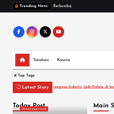
S
B
e
r
k
e
m
b
a
n
g
n
y
a
Trending News:
k
i
p
t
o
c
o
n
Taruhan
Kasino
t
e
Top Tags
n
t
Latest Story
Berkembangnya Industri Judi Online di Indonesia
Today Post
Main S
Uncategorized