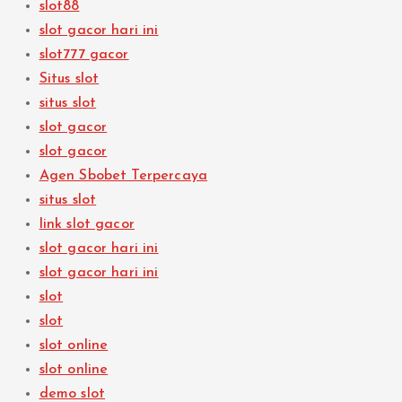
slot88
slot gacor hari ini
slot777 gacor
Situs slot
situs slot
slot gacor
slot gacor
Agen Sbobet Terpercaya
situs slot
link slot gacor
slot gacor hari ini
slot gacor hari ini
slot
slot
slot online
slot online
demo slot