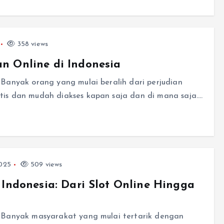
358 views
n Online di Indonesia
. Banyak orang yang mulai beralih dari perjudian
ktis dan mudah diakses kapan saja dan di mana saja.…
025
509 views
 Indonesia: Dari Slot Online Hingga
ia. Banyak masyarakat yang mulai tertarik dengan