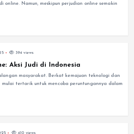
di online. Namun, meskipun perjudian online semakin
25
394 views
: Aksi Judi di Indonesia
 kalangan masyarakat. Berkat kemajuan teknologi dan
g mulai tertarik untuk mencoba peruntungannya dalam
025
410 views