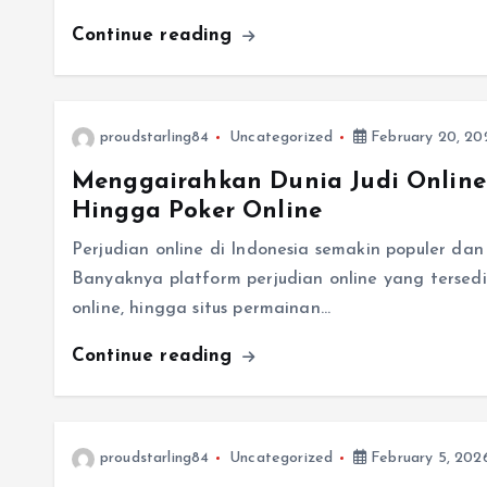
Continue reading
proudstarling84
Uncategorized
February 20, 20
Menggairahkan Dunia Judi Online 
Hingga Poker Online
Perjudian online di Indonesia semakin populer da
Banyaknya platform perjudian online yang tersedia,
online, hingga situs permainan…
Continue reading
proudstarling84
Uncategorized
February 5, 202