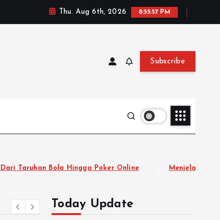
Thu. Aug 6th, 2026
8:55:57 PM
Subscribe
ola Hingga Poker Online
Menjelajahi Dunia Judi Online
Today Update