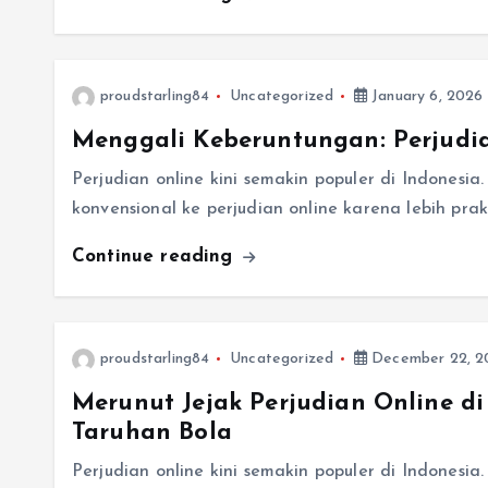
proudstarling84
Uncategorized
January 6, 2026
Menggali Keberuntungan: Perjudia
Perjudian online kini semakin populer di Indonesia
konvensional ke perjudian online karena lebih pra
Continue reading
proudstarling84
Uncategorized
December 22, 2
Merunut Jejak Perjudian Online di
Taruhan Bola
Perjudian online kini semakin populer di Indones