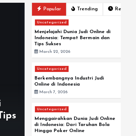
Popular
Trending
Recent
Uncategorized
Menjelajahi Dunia Judi Online di
Indonesia: Tempat Bermain dan
Tips Sukses
March 22, 2026
Uncategorized
Berkembangnya Industri Judi
Online di Indonesia
March 7, 2026
i
Uncategorized
Uncategorized
Tips
Berkembangnya Indust
Menggairahkan Dunia Judi Online
di Indonesia: Dari Taruhan Bola
Online di Indonesia
Hingga Poker Online