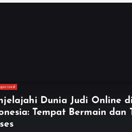
gorized
jelajahi Dunia Judi Online d
onesia: Tempat Bermain dan 
ses