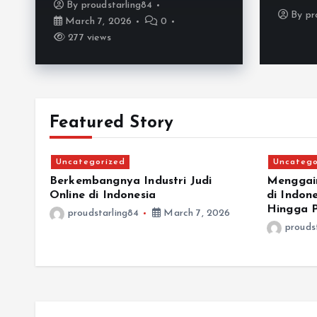
By
proudstarling84
y 6, 2026
0
358 views
By
pr
March 7, 2026
0
277 views
Featured Story
Uncategorized
Uncatego
di
Berkembangnya Industri Judi
Menggair
an
Online di Indonesia
di Indon
Hingga P
proudstarling84
March 7, 2026
2026
prouds